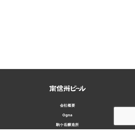
会社概要
Ogna
駒ケ岳醸造所
味わい工房