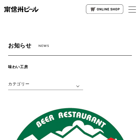
お知らせ
NEWS
味わい工房
カテゴリー
すべて
（76）
駒ヶ岳醸造所
（28）
新商品
（4）
オンラインストア
（3）
イベント
（3）