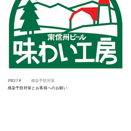
商品案内
（3）
お知らせ
（13）
味わい工房
（45）
イベント
（4）
営業案内
（3）
感染予防対策
（1）
お知らせ
（40）
感染予防対策
2022.7.8
感染予防対策とお客様へのお願い