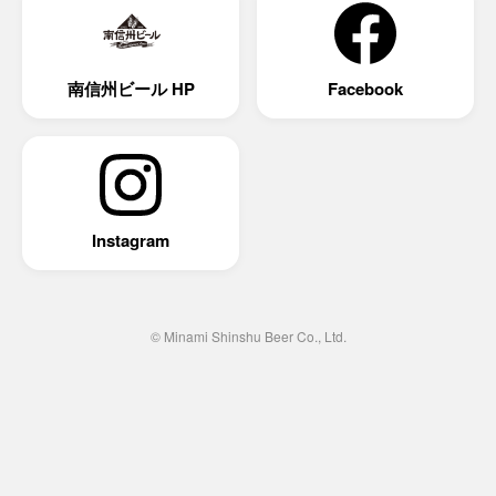
南信州ビール HP
Facebook
Instagram
© Minami Shinshu Beer Co., Ltd.